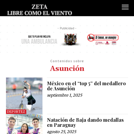
- Publicidad -
Contenidos sobre
Asunción
México en el “top 5” del medallero
de Asunción
septiembre 1, 2025
DEPORTEZ
Natación de Baja dando medallas
en Paraguay
agosto 25, 2025