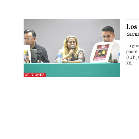
Los
Germá
La gue
padre 
(su hi
XX.
OPINIONEZ