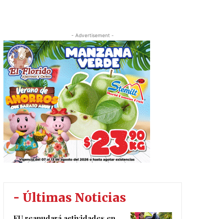
- Advertisement -
- Últimas Noticias
EU reanudará actividades en