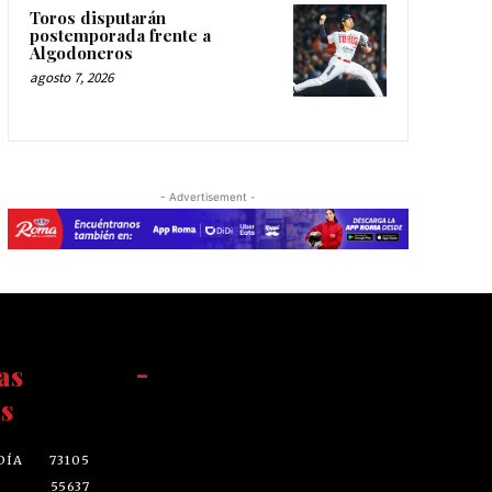
Toros disputarán
postemporada frente a
Algodoneros
agosto 7, 2026
- Advertisement -
as
-
s
DÍA
73105
55637