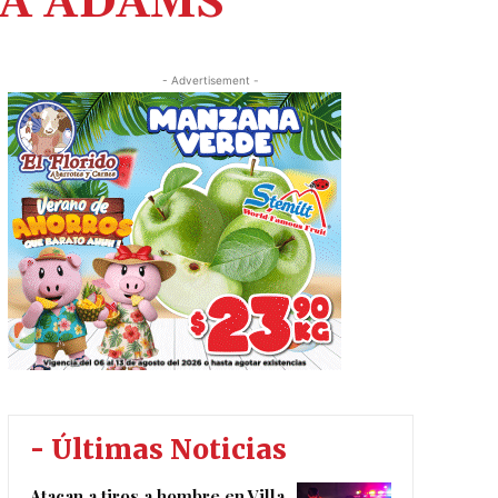
EMA ADAMS
- Advertisement -
- Últimas Noticias
Atacan a tiros a hombre en Villa