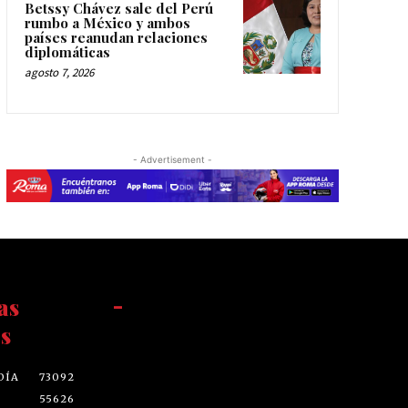
Betssy Chávez sale del Perú
rumbo a México y ambos
países reanudan relaciones
diplomáticas
agosto 7, 2026
- Advertisement -
as
-
s
DÍA
73092
55626