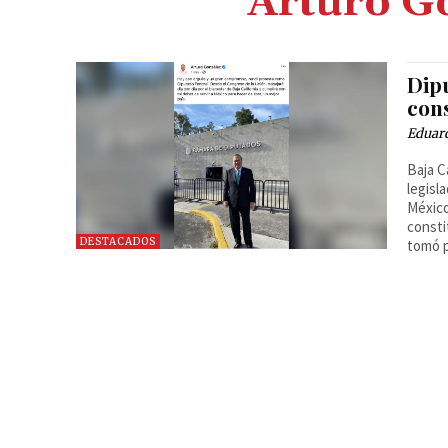
Arturo G
Dip
cons
Eduar
Baja C
legisl
México
consti
DESTACADOS
tomó p