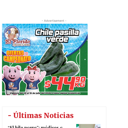
- Advertisement -
- Últimas Noticias
“El hilo negro”: médicos e