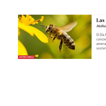
Las
Melba
El Día
concie
amenaz
sosten
OPINIONEZ