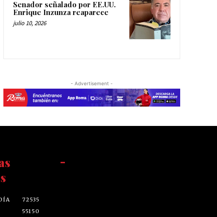
Senador señalado por EE.UU.
Enrique Inzunza reaparece
julio 10, 2026
- Advertisement -
as
-
s
DÍA
72535
55150