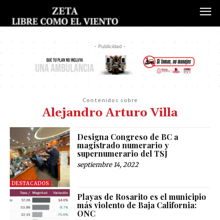
- Publicidad -
Contenidos sobre
Alejandro Arturo Villa
Designa Congreso de BC a
magistrado numerario y
supernumerario del TSJ
septiembre 14, 2022
DESTACADOS
Playas de Rosarito es el municipio
más violento de Baja California:
ONC