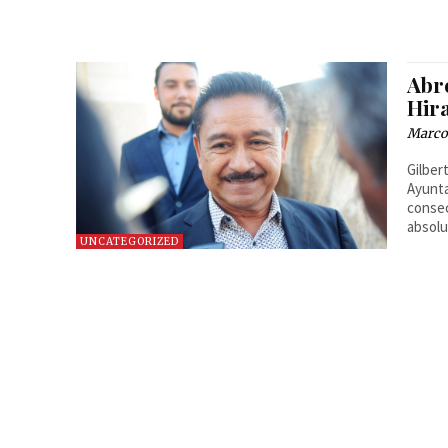
Abr
Hir
Marco 
Gilber
Ayunta
consec
absolu
UNCATEGORIZED