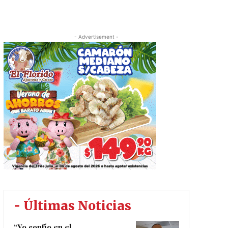
- Advertisement -
- Últimas Noticias
“Yo confío en el