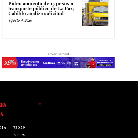
Piden aumento de 13 pesos a
transporte público de La Paz;
Cabildo analiza solicitud
agosto 4, 2026
- Advertisement -
as
-
s
DÍA
73029
55574