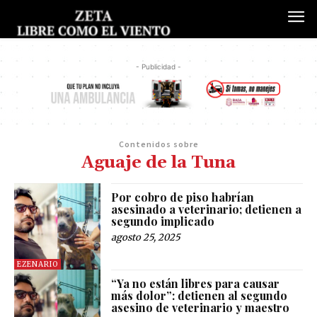
- Publicidad -
Contenidos sobre
Aguaje de la Tuna
Por cobro de piso habrían
asesinado a veterinario; detienen a
segundo implicado
agosto 25, 2025
EZENARIO
“Ya no están libres para causar
más dolor”: detienen al segundo
asesino de veterinario y maestro