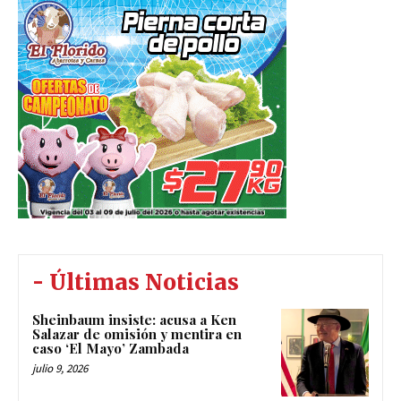
- Últimas Noticias
Sheinbaum insiste: acusa a Ken
Salazar de omisión y mentira en
caso ‘El Mayo’ Zambada
julio 9, 2026