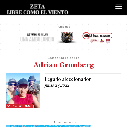
- Publicidad -
Contenidos sobre
Adrian Grunberg
Legado aleccionador
junio 27, 2022
ESPECTÁCULOZ
- Advertisement -