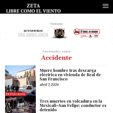
- Publicidad -
Contenidos sobre
Accidente
Muere hombre tras descarga
eléctrica en vivienda de Real de
San Francisco
abril 7, 2026
DESTACADOS
Tres muertos en volcadura en la
Mexicali–San Felipe; conductor es
detenido