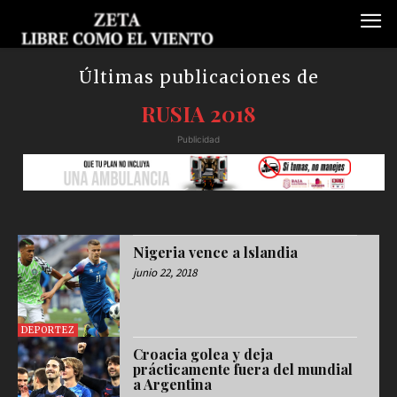
Últimas publicaciones de
RUSIA 2018
Publicidad
Nigeria vence a lslandia
junio 22, 2018
DEPORTEZ
Croacia golea y deja
prácticamente fuera del mundial
a Argentina