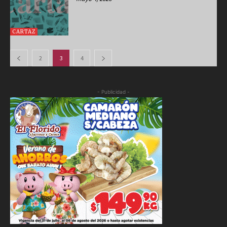
CARTAZ
2
3
4
- Publicidad -