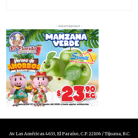
- Advertisement -
Av. Las Américas 4633, El Paraíso, C.P. 22106 / Tijuana, B.C.