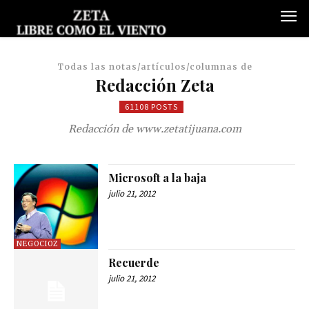
Todas las notas/artículos/columnas de
Redacción Zeta
61108 POSTS
Redacción de www.zetatijuana.com
Microsoft a la baja
julio 21, 2012
NEGOCIOZ
Recuerde
julio 21, 2012