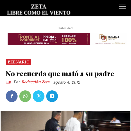
Publicidad
EZENARIO
No recuerda que mató a su padre
Por
Redacción Zeta
agosto 4, 2012