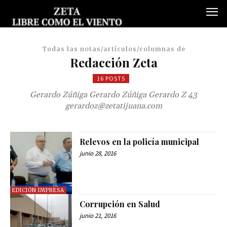
Todas las notas/artículos/columnas de
Redacción Zeta
16 POSTS
Gerardo Zúñiga Gerardo Zúñiga Gerardo Z 43
gerardoz@zetatijuana.com
Relevos en la policía municipal
junio 28, 2016
EDICIÓN IMPRESA
Corrupción en Salud
junio 21, 2016