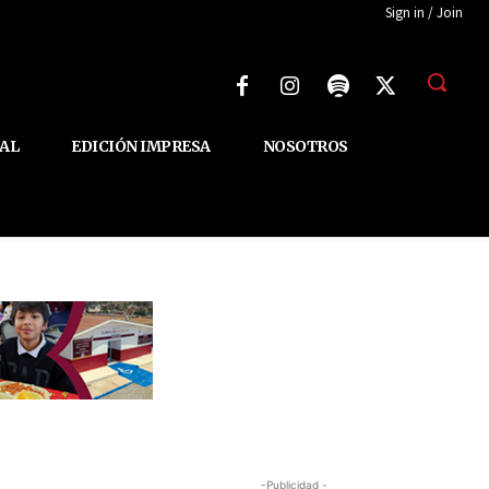
Sign in / Join
AL
EDICIÓN IMPRESA
NOSOTROS
-Publicidad -