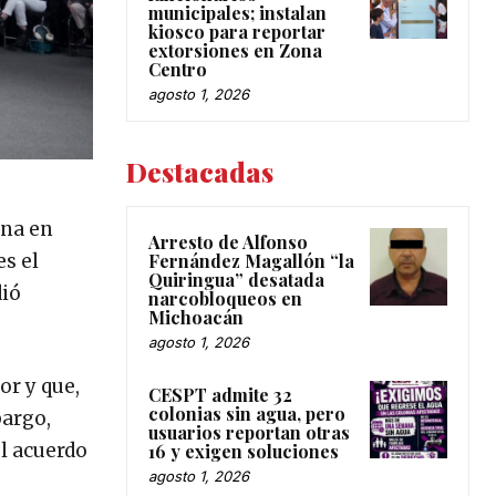
municipales; instalan
kiosco para reportar
extorsiones en Zona
Centro
agosto 1, 2026
Destacadas
ina en
Arresto de Alfonso
es el
Fernández Magallón “la
Quiringua” desatada
dió
narcobloqueos en
Michoacán
agosto 1, 2026
or y que,
CESPT admite 32
colonias sin agua, pero
bargo,
usuarios reportan otras
l acuerdo
16 y exigen soluciones
agosto 1, 2026