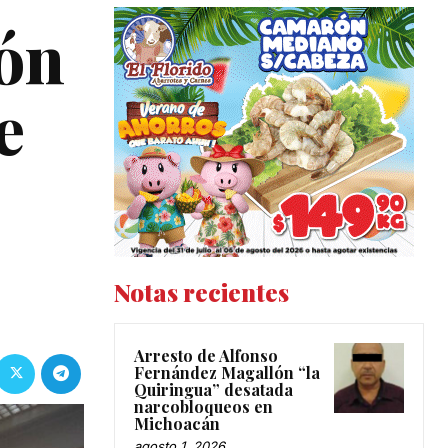
ión
e
Notas recientes
Arresto de Alfonso
Fernández Magallón “la
Quiringua” desatada
narcobloqueos en
Michoacán
agosto 1, 2026