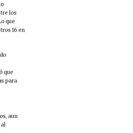
no
tre los
Lo que
tros 16 en
ado
ó que
as para
os, aun
 al