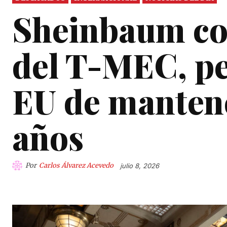
Sheinbaum con
del T-MEC, pe
EU de mantene
años
Por
Carlos Álvarez Acevedo
julio 8, 2026