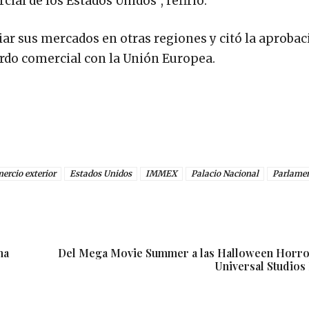
al de los Estados Unidos”, refirió.
 sus mercados en otras regiones y citó la aprobaci
erdo comercial con la Unión Europea.
ercio exterior
Estados Unidos
IMMEX
Palacio Nacional
Parlame
na
Del Mega Movie Summer a las Halloween Horro
Universal Studio