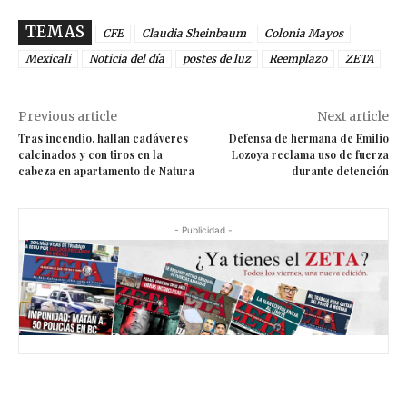
TEMAS
CFE
Claudia Sheinbaum
Colonia Mayos
Mexicali
Noticia del día
postes de luz
Reemplazo
ZETA
Previous article
Next article
Tras incendio, hallan cadáveres
Defensa de hermana de Emilio
calcinados y con tiros en la
Lozoya reclama uso de fuerza
cabeza en apartamento de Natura
durante detención
- Publicidad -