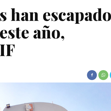
es han escapad
este año,
IF