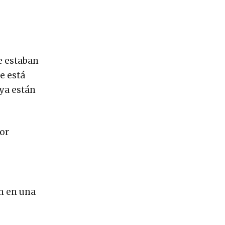
e estaban
e está
 ya están
jor
n en una