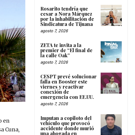
Rosarito tendría que
cesar a Nora Márquez
por la inhabilitación de
Sindicatura de Tijuana
agosto 7, 2026
ZETA te invita a la
premier de “El final de
la calle Oak”
agosto 7, 2026
CESPT prevé solucionar
falla en Booster este
viernes y reactivar
conexión de
emergencia con EE.UU.
agosto 7, 2026
Imputan a copiloto del
o en
vehículo que provocó
accidente donde murió
sa Cuna,
una abogada en