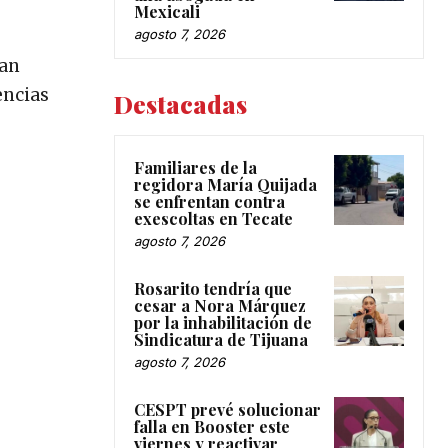
Mexicali
agosto 7, 2026
han
encias
Destacadas
Familiares de la
regidora María Quijada
se enfrentan contra
exescoltas en Tecate
agosto 7, 2026
Rosarito tendría que
cesar a Nora Márquez
por la inhabilitación de
Sindicatura de Tijuana
agosto 7, 2026
CESPT prevé solucionar
falla en Booster este
viernes y reactivar