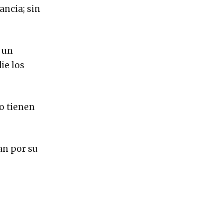
ancia; sin
 un
ie los
no tienen
an por su