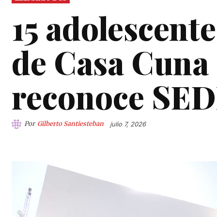
15 adolescent
de Casa Cuna 
reconoce SED
Por
Gilberto Santiesteban
julio 7, 2026