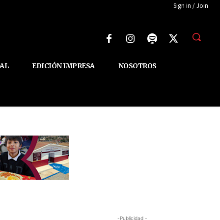
Sign in / Join
AL
EDICIÓN IMPRESA
NOSOTROS
-Publicidad -