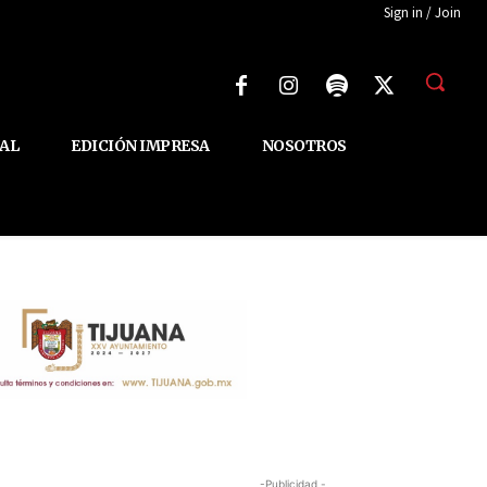
Sign in / Join
AL
EDICIÓN IMPRESA
NOSOTROS
-Publicidad -