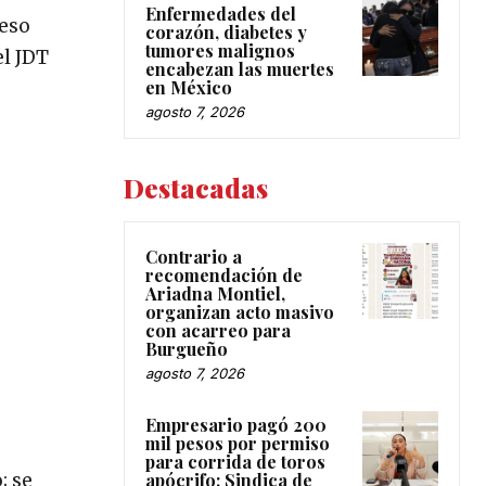
Enfermedades del
reso
corazón, diabetes y
tumores malignos
el JDT
encabezan las muertes
en México
agosto 7, 2026
Destacadas
Contrario a
recomendación de
Ariadna Montiel,
organizan acto masivo
con acarreo para
Burgueño
agosto 7, 2026
Empresario pagó 200
mil pesos por permiso
para corrida de toros
apócrifo: Sindica de
; se