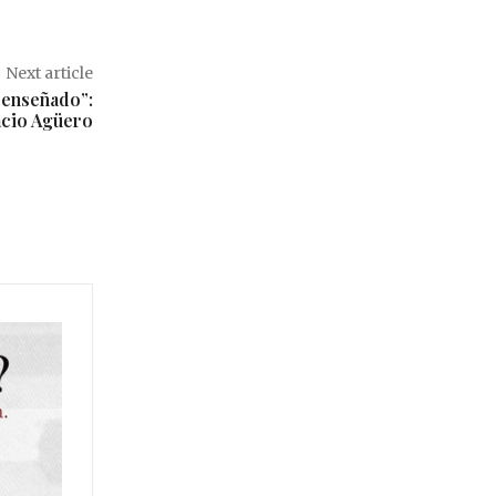
Next article
 enseñado”:
acio Agüero