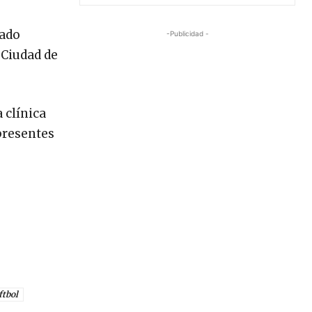
nado
-Publicidad -
 Ciudad de
 clínica
 presentes
ftbol