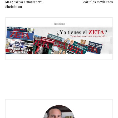
MEC; “se va a mantener”:
cárteles mexicanos
Sheinbaum
- Publicidad -