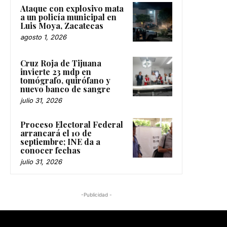
Ataque con explosivo mata
a un policía municipal en
Luis Moya, Zacatecas
agosto 1, 2026
Cruz Roja de Tijuana
invierte 23 mdp en
tomógrafo, quirófano y
nuevo banco de sangre
julio 31, 2026
Proceso Electoral Federal
arrancará el 10 de
septiembre; INE da a
conocer fechas
julio 31, 2026
-Publicidad -