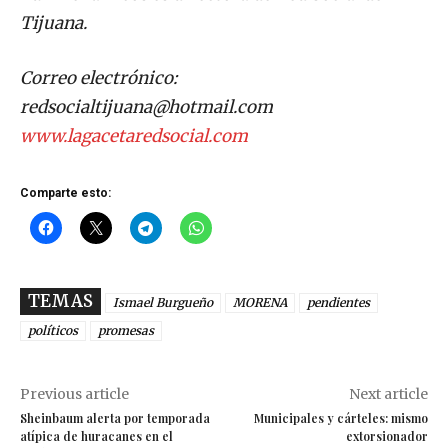
Tijuana.
Correo electrónico:
redsocialtijuana@hotmail.com
www.lagacetaredsocial.com
Comparte esto:
TEMAS
Ismael Burgueño
MORENA
pendientes
políticos
promesas
Previous article
Next article
Sheinbaum alerta por temporada
Municipales y cárteles: mismo
atípica de huracanes en el
extorsionador