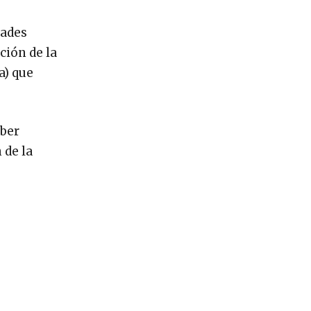
dades
ción de la
a) que
aber
 de la