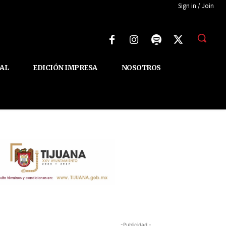
Sign in / Join
AL
EDICIÓN IMPRESA
NOSOTROS
-Publicidad -