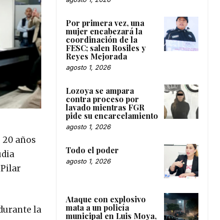
Por primera vez, una
mujer encabezará la
coordinación de la
FESC; salen Rosiles y
Reyes Mejorada
agosto 1, 2026
Lozoya se ampara
contra proceso por
lavado mientras FGR
pide su encarcelamiento
agosto 1, 2026
e 20 años
Todo el poder
udia
agosto 1, 2026
Pilar
Ataque con explosivo
mata a un policía
durante la
municipal en Luis Moya,