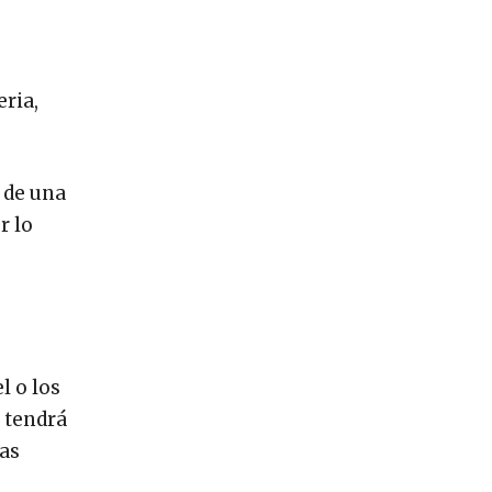
eria,
 de una
r lo
l o los
o tendrá
has