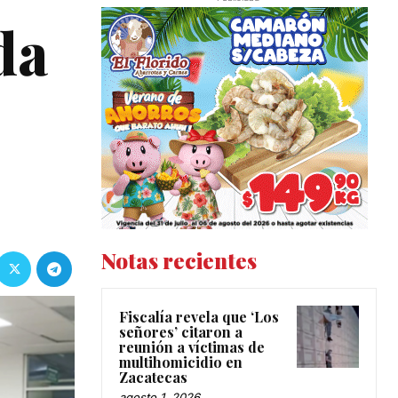
da
Notas recientes
Fiscalía revela que ‘Los
señores’ citaron a
reunión a víctimas de
multihomicidio en
Zacatecas
agosto 1, 2026