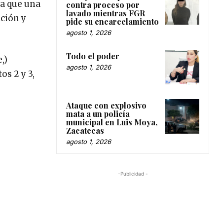
ra que una
contra proceso por
lavado mientras FGR
ación y
pide su encarcelamiento
agosto 1, 2026
Todo el poder
,)
agosto 1, 2026
s 2 y 3,
Ataque con explosivo
mata a un policía
municipal en Luis Moya,
Zacatecas
agosto 1, 2026
-Publicidad -