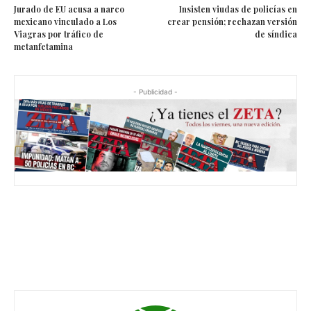
Jurado de EU acusa a narco
Insisten viudas de policías en
mexicano vinculado a Los
crear pensión; rechazan versión
Viagras por tráfico de
de síndica
metanfetamina
- Publicidad -