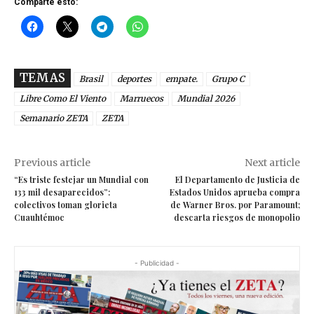
Comparte esto:
TEMAS
Brasil
deportes
empate.
Grupo C
Libre Como El Viento
Marruecos
Mundial 2026
Semanario ZETA
ZETA
Previous article
Next article
“Es triste festejar un Mundial con
El Departamento de Justicia de
133 mil desaparecidos”:
Estados Unidos aprueba compra
colectivos toman glorieta
de Warner Bros. por Paramount;
Cuauhtémoc
descarta riesgos de monopolio
- Publicidad -