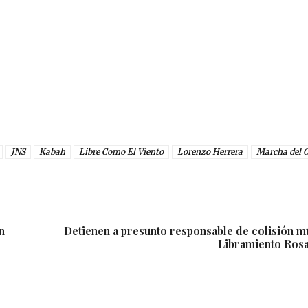
JNS
Kabah
Libre Como El Viento
Lorenzo Herrera
Marcha del O
n
Detienen a presunto responsable de colisión mú
Libramiento Ros