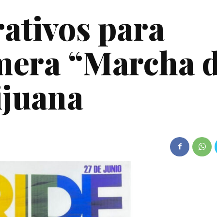
rativos para
mera “Marcha d
ijuana