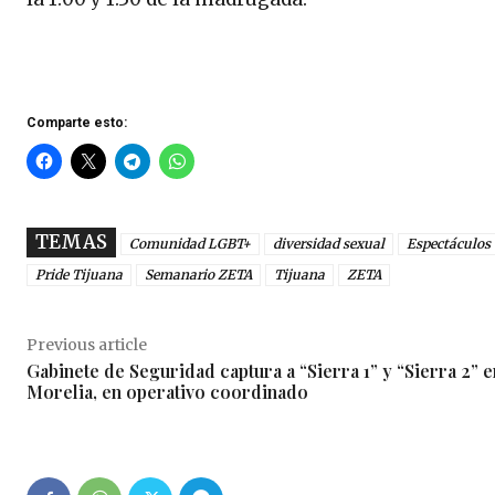
Comparte esto:
TEMAS
Comunidad LGBT+
diversidad sexual
Espectáculos
Pride Tijuana
Semanario ZETA
Tijuana
ZETA
Previous article
Gabinete de Seguridad captura a “Sierra 1” y “Sierra 2” e
Morelia, en operativo coordinado