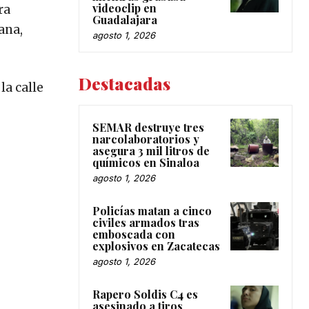
videoclip en
ra
Guadalajara
ana,
agosto 1, 2026
Destacadas
la calle
SEMAR destruye tres
narcolaboratorios y
asegura 3 mil litros de
químicos en Sinaloa
agosto 1, 2026
Policías matan a cinco
civiles armados tras
emboscada con
explosivos en Zacatecas
agosto 1, 2026
Rapero Soldis C4 es
asesinado a tiros