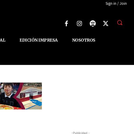
Sign in / Join
AL
EDICIÓN IMPRESA
NOSOTROS
-Publicidad -