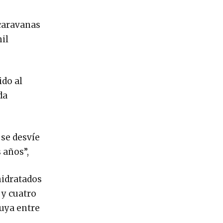
 caravanas
il
ido al
da
 se desvíe
 años”,
hidratados
 y cuatro
luya entre