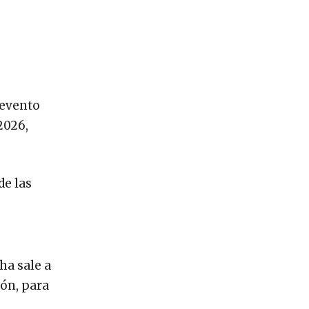
 evento
2026,
de las
ha sale a
ión, para