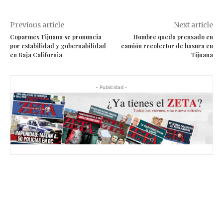
Previous article
Next article
Coparmex Tijuana se pronuncia
Hombre queda prensado en
por estabilidad y gobernabilidad
camión recolector de basura en
en Baja California
Tijuana
- Publicidad -