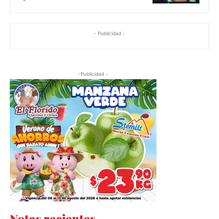
- Publicidad -
-Publicidad -
Notas recientes