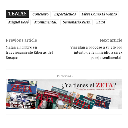
TEMAS
Concierto
Espectáculos
Libre Como El Viento
Miguel Bosé
Monumental.
Semanario ZETA
ZETA
Previous article
Next article
Matan a hombre en
Vinculan a proceso a sujeto por
fraccionamiento Riberas del
intento de feminicidio a su ex
Bosque
pareja sentimental
- Publicidad -