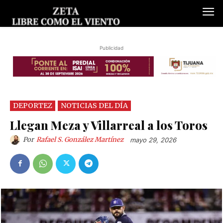
Publicidad
DEPORTEZ
NOTICIAS DEL DÍA
Llegan Meza y Villarreal a los Toros
Por
Rafael S. González Martínez
mayo 29, 2026