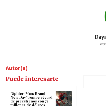
Daya
http
Autor(a)
Puede interesarte
“Spider-Man: Brand
New Day” rompe récord
de preestrenos con 72
millones de dólares