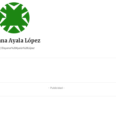
na Ayala López
://Dayana%20Ayala%20López
- Publicidad -