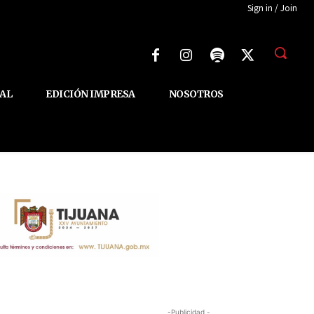
Sign in / Join
AL
EDICIÓN IMPRESA
NOSOTROS
-Publicidad -