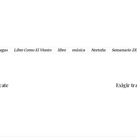
negas
Libre Como El Viento
libro
música
Norteña
Semanario Z
cate
Exigir tr