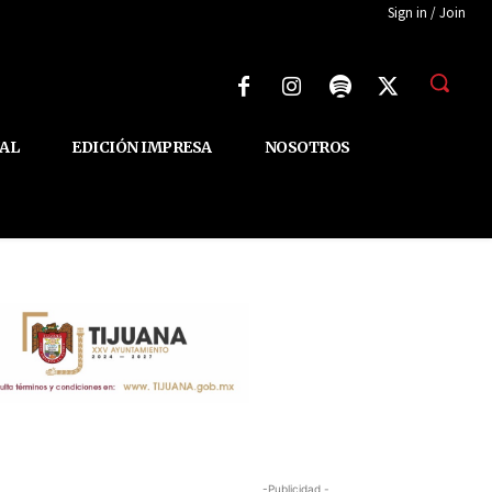
Sign in / Join
AL
EDICIÓN IMPRESA
NOSOTROS
-Publicidad -