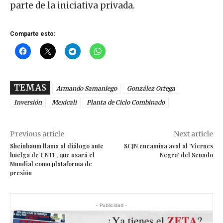
parte de la iniciativa privada.
Comparte esto:
TEMAS
Armando Samaniego
González Ortega
Inversión
Mexicali
Planta de Ciclo Combinado
Previous article
Next article
Sheinbaum llama al diálogo ante
SCJN encamina aval al ‘Viernes
huelga de CNTE, que usará el
Negro’ del Senado
Mundial como plataforma de
presión
- Publicidad -