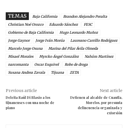
TEMAS
Baja California
Brandon Alejandro Peralta
Christian Noé Orozco
Eduardo Sánchez
FESC
Gobierno de Baja California
Hugo Leonardo Muñoz
Jorge Gaynor
Jorge Iván Morúa
Laureano Carrillo Rodríguez
Marcelo Jorge Osuna
Marina del Pilar Ávila Olmeda
Misael Morales
Myrcko Ángel González
Nahúm Martínez
narcomanta
Oscar Esquivel
Robo de droga
Susana Andrea Zavala
Tijuana
ZETA
Previous article
Next article
Deleita Raúl Di Blasio a los
Detienen al alcalde de Cuautla,
tijuanenses con una noche de
Morelos, por presunta
piano
delincuencia organizada y
extorsión