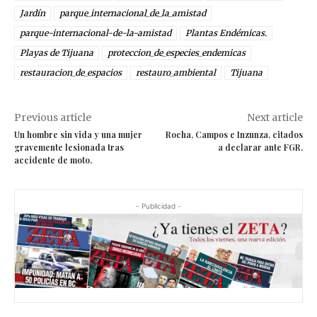
Jardín
parque_internacional_de_la_amistad
parque-internacional-de-la-amistad
Plantas Endémicas.
Playas de Tijuana
proteccion_de_especies_endemicas
restauracion_de_espacios
restauro_ambiental
Tijuana
Previous article
Next article
Un hombre sin vida y una mujer
Rocha, Campos e Inzunza, citados
gravemente lesionada tras
a declarar ante FGR.
accidente de moto.
- Publicidad -