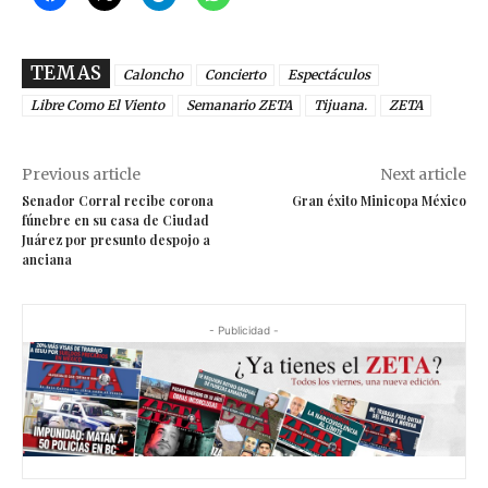
TEMAS
Caloncho
Concierto
Espectáculos
Libre Como El Viento
Semanario ZETA
Tijuana.
ZETA
Previous article
Next article
Senador Corral recibe corona
Gran éxito Minicopa México
fúnebre en su casa de Ciudad
Juárez por presunto despojo a
anciana
- Publicidad -