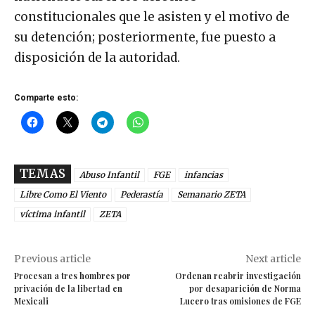
constitucionales que le asisten y el motivo de
su detención; posteriormente, fue puesto a
disposición de la autoridad.
Comparte esto:
TEMAS
Abuso Infantil
FGE
infancias
Libre Como El Viento
Pederastía
Semanario ZETA
víctima infantil
ZETA
Previous article
Next article
Procesan a tres hombres por
Ordenan reabrir investigación
privación de la libertad en
por desaparición de Norma
Mexicali
Lucero tras omisiones de FGE