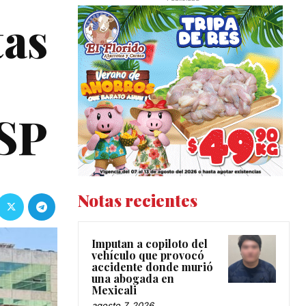
tas
CSP
Notas recientes
Imputan a copiloto del
vehículo que provocó
accidente donde murió
una abogada en
Mexicali
agosto 7, 2026