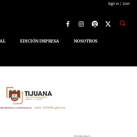
Sign in / Join
AL
EDICIÓN IMPRESA
NOSOTROS
-Publicidad -