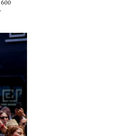
l 600
y