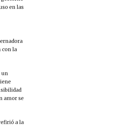
uso en las
obernadora
 con la
e un
tiene
sibilidad
on amor se
firió a la