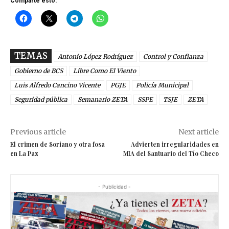
Comparte esto:
TEMAS
Antonio López Rodríguez
Control y Confianza
Gobierno de BCS
Libre Como El Viento
Luis Alfredo Cancino Vicente
PGJE
Policía Municipal
Seguridad pública
Semanario ZETA
SSPE
TSJE
ZETA
Previous article
Next article
El crimen de Soriano y otra fosa
Advierten irregularidades en
en La Paz
MIA del Santuario del Tío Checo
- Publicidad -