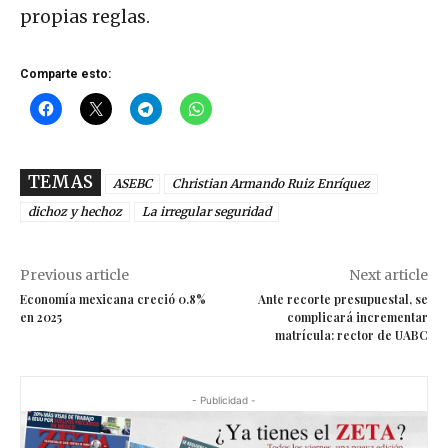
propias reglas.
Comparte esto:
TEMAS
ASEBC
Christian Armando Ruiz Enríquez
dichoz y hechoz
La irregular seguridad
Previous article
Next article
Economía mexicana creció 0.8%
Ante recorte presupuestal, se
en 2025
complicará incrementar
matrícula: rector de UABC
- Publicidad -