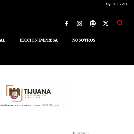
Sign in / Join
AL
EDICIÓN IMPRESA
NOSOTROS
-Publicidad -