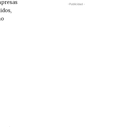
mpresas
-Publicidad -
idos,
no