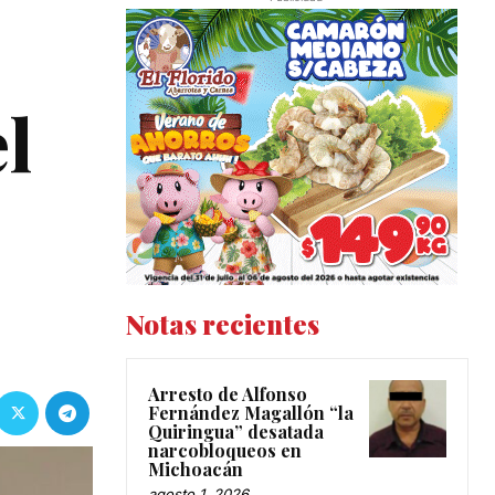
l
Notas recientes
Arresto de Alfonso
Fernández Magallón “la
Quiringua” desatada
narcobloqueos en
Michoacán
agosto 1, 2026