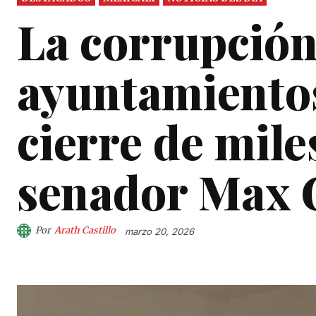
La corrupción
ayuntamientos
cierre de mil
senador Max 
Por
Arath Castillo
marzo 20, 2026