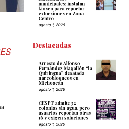
municipales; instalan
kiosco para reportar
extorsiones en Zona
Centro
agosto 1, 2026
Destacadas
RES
Arresto de Alfonso
Fernández Magallón “la
Quiringua” desatada
narcobloqueos en
Michoacán
agosto 1, 2026
CESPT admite 32
ha
colonias sin agua, pero
usuarios reportan otras
16 y exigen soluciones
agosto 1, 2026