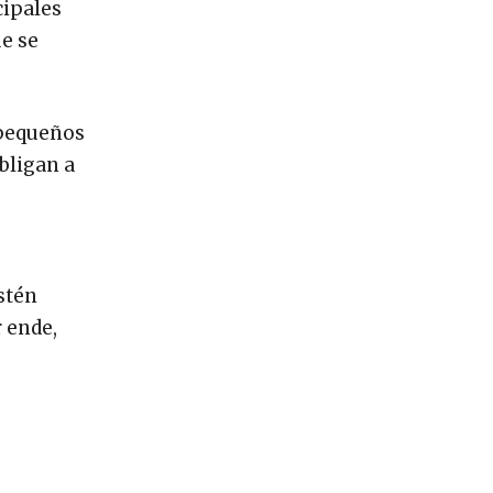
cipales
ue se
 pequeños
bligan a
stén
r ende,