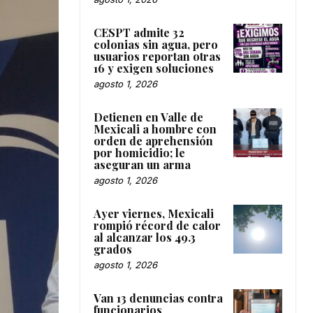
CESPT admite 32
colonias sin agua, pero
usuarios reportan otras
16 y exigen soluciones
agosto 1, 2026
Detienen en Valle de
Mexicali a hombre con
orden de aprehensión
por homicidio; le
aseguran un arma
agosto 1, 2026
Ayer viernes, Mexicali
rompió récord de calor
al alcanzar los 49.3
grados
agosto 1, 2026
Van 13 denuncias contra
funcionarios