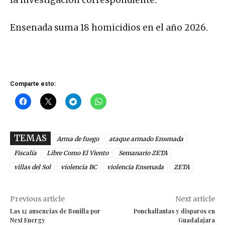
Ensenada suma 18 homicidios en el año 2026.
Comparte esto:
TEMAS
Arma de fuego
ataque armado Ensenada
Fiscalía
Libre Como El Viento
Semanario ZETA
villas del Sol
violencia BC
violencia Ensenada
ZETA
Previous article
Next article
Las 12 ausencias de Bonilla por
Ponchallantas y disparos en
Next Energy
Guadalajara