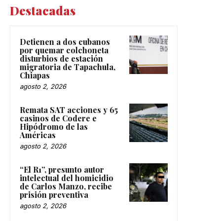
Destacadas
Detienen a dos cubanos
por quemar colchoneta
disturbios de estación
migratoria de Tapachula,
Chiapas
agosto 2, 2026
Remata SAT acciones y 65
casinos de Codere e
Hipódromo de las
Américas
agosto 2, 2026
“El R1”, presunto autor
intelectual del homicidio
de Carlos Manzo, recibe
prisión preventiva
agosto 2, 2026