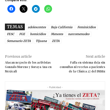
Comparte esto:
TEMAS
adolescentes
Baja California
Feminicidios
FESC
FGE
homicidios
Menores
narcomenudeo
Semanario ZETA
Tijuana
ZETA
Previous article
Next article
Atacan negocio de los activistas
Falla en sistema deja sin
Gonzalo Moreno y Soraya Ana en
consultas ni recetas a pacientes
Mexicali
de la Clínica 27 del IMSSz
- Publicidad -