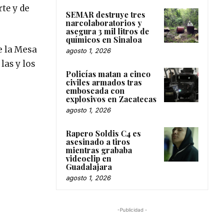
te y de
SEMAR destruye tres
narcolaboratorios y
asegura 3 mil litros de
químicos en Sinaloa
e la Mesa
agosto 1, 2026
las y los
Policías matan a cinco
civiles armados tras
emboscada con
explosivos en Zacatecas
agosto 1, 2026
Rapero Soldis C4 es
asesinado a tiros
mientras grababa
videoclip en
Guadalajara
agosto 1, 2026
-Publicidad -