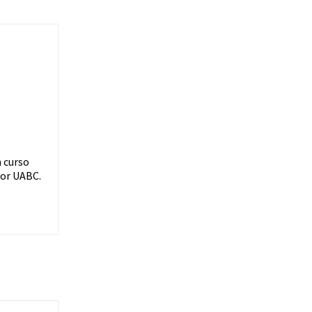
n curso
por UABC.