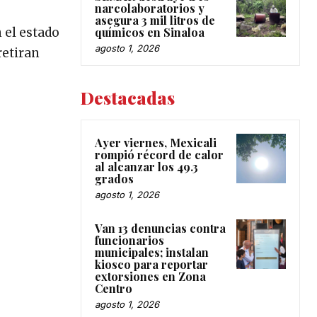
narcolaboratorios y
e
asegura 3 mil litros de
 el estado
químicos en Sinaloa
agosto 1, 2026
retiran
Destacadas
Ayer viernes, Mexicali
rompió récord de calor
al alcanzar los 49.3
grados
agosto 1, 2026
Van 13 denuncias contra
funcionarios
municipales; instalan
kiosco para reportar
extorsiones en Zona
Centro
agosto 1, 2026