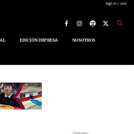
Sign in / Join
AL
EDICIÓN IMPRESA
NOSOTROS
-Publicidad -