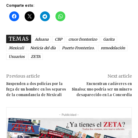
Comparte esto:
TEMAS
Aduana
CBP
cruce fronterizo
Garita
Mexicali
Noticia del día
Puerto Fronterizo.
remodelación
Usuarios
ZETA
Previous article
Next article
Suspenden a dos policías por la
Encuentran cadáveres en
fuga de un hombre en los separos
Sinaloa; uno podría ser un minero
de la comandancia de Mexicali
desaparecido en La Concordia
- Publicidad -