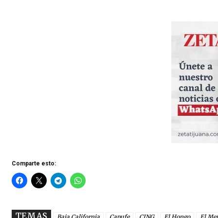
Comparte esto:
TEMAS
Baja California
Capufe
CJNG
El Hongo
El Me