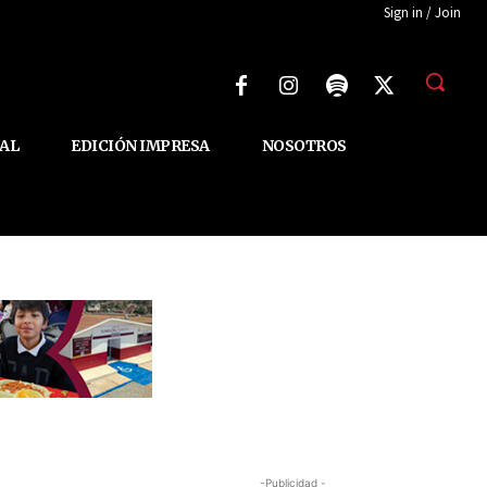
Sign in / Join
AL
EDICIÓN IMPRESA
NOSOTROS
-Publicidad -