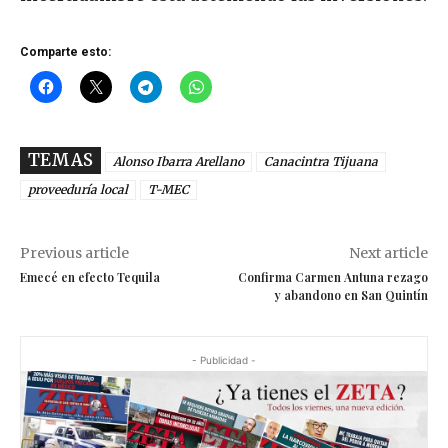
Comparte esto:
TEMAS
Alonso Ibarra Arellano
Canacintra Tijuana
proveeduría local
T-MEC
Previous article
Next article
Emecé en efecto Tequila
Confirma Carmen Antuna rezago
y abandono en San Quintín
- Publicidad -