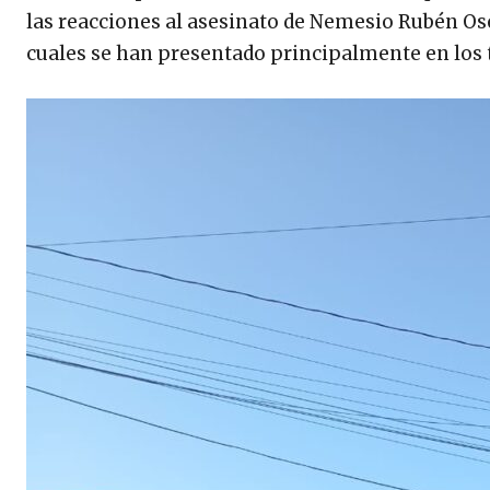
las reacciones al asesinato de Nemesio Rubén O
cuales se han presentado principalmente en los t