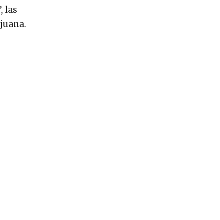
 las
ijuana.