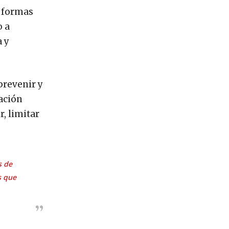
s formas
o a
a y
prevenir y
pación
r, limitar
s de
s que