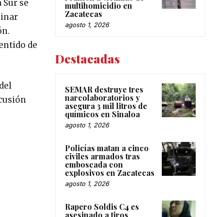
 Sur se
multihomicidio en
Zacatecas
minar
agosto 1, 2026
ón.
entido de
Destacadas
del
SEMAR destruye tres
narcolaboratorios y
scusión
asegura 3 mil litros de
químicos en Sinaloa
agosto 1, 2026
Policías matan a cinco
civiles armados tras
emboscada con
explosivos en Zacatecas
agosto 1, 2026
Rapero Soldis C4 es
asesinado a tiros