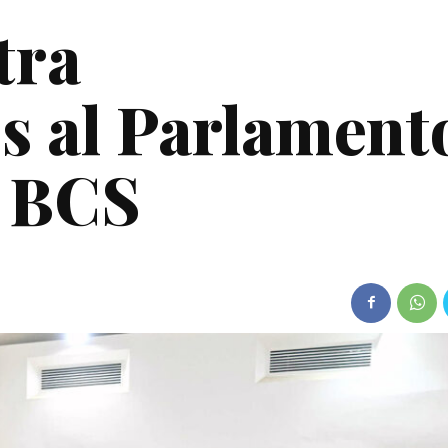
tra
s al Parlament
e BCS