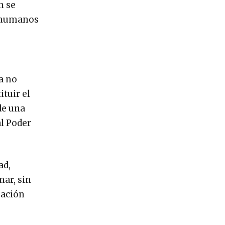
n se
s humanos
a no
ituir el
de una
al Poder
ad,
nar, sin
pación