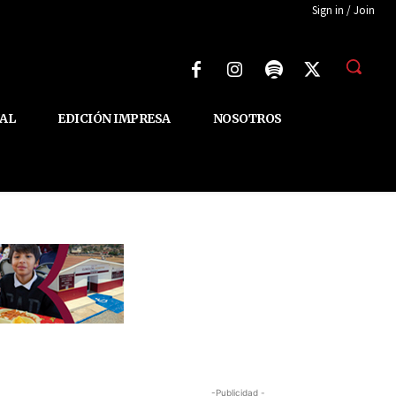
Sign in / Join
AL
EDICIÓN IMPRESA
NOSOTROS
-Publicidad -