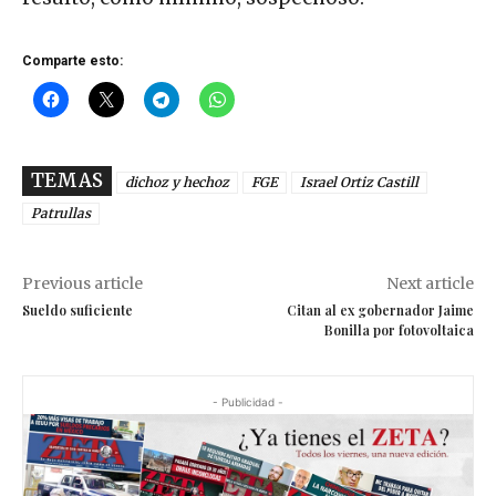
Comparte esto:
TEMAS
dichoz y hechoz
FGE
Israel Ortiz Castill
Patrullas
Previous article
Next article
Sueldo suficiente
Citan al ex gobernador Jaime
Bonilla por fotovoltaica
- Publicidad -