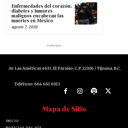
Enfermedades del corazón,
diabetes y tumores
malignos encabezan las
muertes en México
agosto 7, 2026
-Publicidad -
Av. Las Américas 4633, El Paraíso, C.P. 22106 / Tijuana, B.C.
Teléfono: 664 681 6913
Mapa de Sitio
INICIO
NOTICIAS DEL DÍA