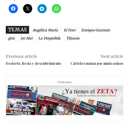
TEMAS
Angélica María
El Foro
Enrique Guzmán
gira
Jai Alai
La Despedida
Tijuana
Previous article
Next article
Desierto, fiesta y descubrimiento
Cárteles matan por minicasinos
- Publicidad -