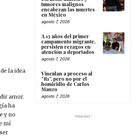
tumores malignos
encabezan las muertes
en México
agosto 7, 2026
A 13 años del primer
campamento migrante,
persisten rezagos en
atención a deportados
agosto 7, 2026
de la idea
Vinculan a proceso al
“R1”, pero no por el
homicidio de Carlos
Manzo
dir amor.
agosto 7, 2026
gía ha
e y no
-Publicidad -
de mí
ser