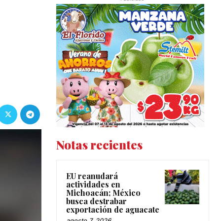
Notas recientes
EU reanudará
actividades en
Michoacán; México
busca destrabar
exportación de aguacate
agosto 7, 2026