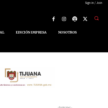
Sign in / Join
AL
EDICIÓN IMPRESA
NOSOTROS
-Publicidad -