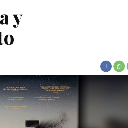
a y
to