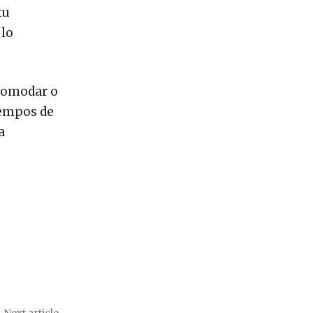
tu
 lo
ncomodar o
iempos de
a
Next article