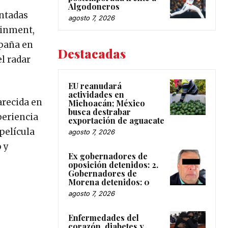
Algodoneros
entadas
agosto 7, 2026
ainment,
spaña en
Destacadas
l radar
EU reanudará
actividades en
arecida en
Michoacán; México
busca destrabar
periencia
exportación de aguacate
película
agosto 7, 2026
 y
Ex gobernadores de
oposición detenidos: 2.
Gobernadores de
Morena detenidos: 0
agosto 7, 2026
Enfermedades del
corazón, diabetes y